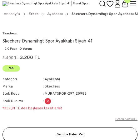
Anasayfa
Erkek
Ayakkabı
Skechers Dynamihgt Spor Ayakkabı Si
Skechers
Skechers Dynamihgt Spor Ayakkabı Siyah 41
0.0 Puan - 0 Yorum
3.200 TL
3.400 TL
%6
Kategori
Ayakkabı
Marka
Skechers
Stok Kodu
MURATSPOR-297_20988
Stok Durumu
*339,91 TL den başlayan taksitlerle!
Beden Kılavuzu
Gelince Haber Ver