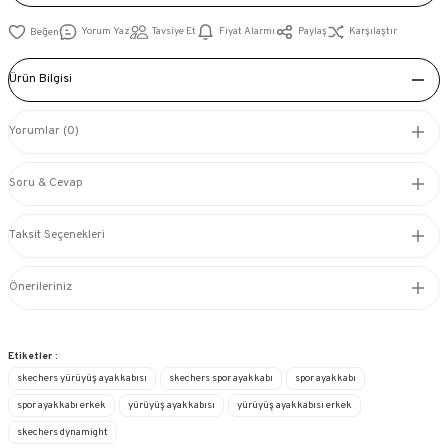
Yorum Yaz
Tavsiye Et
Fiyat Alarmı
Paylaş
Karşılaştır
Ürün Bilgisi
Yorumlar (0)
Soru & Cevap
Taksit Seçenekleri
Önerileriniz
Etiketler :
skechers yürüyüş ayakkabısı
skechers spor ayakkabı
spor ayakkabı
spor ayakkabı erkek
yürüyüş ayakkabısı
yürüyüş ayakkabısı erkek
skechers dynamight