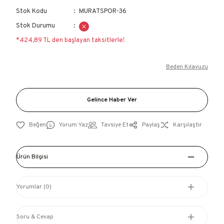
Stok Kodu
MURATSPOR-36
Stok Durumu
*424,89 TL den başlayan taksitlerle!
Beden Kılavuzu
Gelince Haber Ver
Yorum Yaz
Tavsiye Et
Paylaş
Karşılaştır
Ürün Bilgisi
Yorumlar (0)
Soru & Cevap