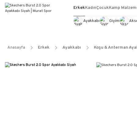
Erkek
Kadın
Çocuk
Kamp Malzeme
Ayakkabı
Giyim
Aks
Anasayfa
Erkek
Ayakkabı
Koşu & Anterman Aya