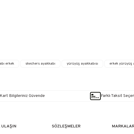
abı erkek
skechers ayakkabı
yürüyüş ayakkabısı
erkek yürüyüş 
Kart Bilgileriniz Güvende
Farklı Taksit Seçe
E ULAŞIN
SÖZLEŞMELER
MARKALA