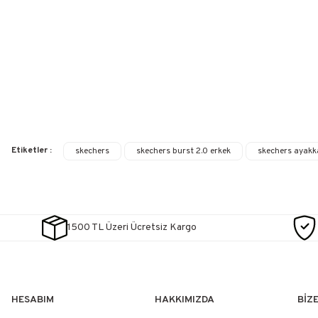
Etiketler :
skechers
skechers burst 2.0 erkek
skechers ayakk
1500 TL Üzeri Ücretsiz Kargo
HESABIM
HAKKIMIZDA
BİZ