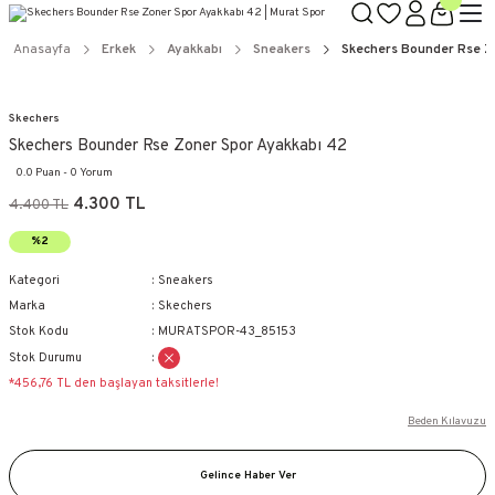
Anasayfa
Erkek
Ayakkabı
Sneakers
Skechers Bounder Rse Z
Skechers
Skechers Bounder Rse Zoner Spor Ayakkabı 42
0.0 Puan - 0 Yorum
4.300 TL
4.400 TL
%2
Kategori
Sneakers
Marka
Skechers
Stok Kodu
MURATSPOR-43_85153
Stok Durumu
*456,76 TL den başlayan taksitlerle!
Beden Kılavuzu
Gelince Haber Ver