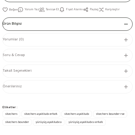
Yorum Yaz
Tavsiye Et
Fiyat Alarmı
Paylaş
Karşılaştır
Ürün Bilgisi
Yorumlar (0)
Soru & Cevap
Taksit Seçenekleri
Önerileriniz
Etiketler :
skechers
skechers ayakkabı erkek
skechers ayakkabı
skechers bounder rse
skechers bounder
yürüyüş ayakkabısı
yürüyüş ayakkabısı erkek