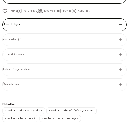
Yorum Yaz
Tavsiye Et
Paylaş
Karşılaştır
Ürün Bilgisi
Yorumlar (0)
Soru & Cevap
Taksit Seçenekleri
Önerileriniz
Etiketler :
skechers kadın spor ayakkabı
skechers kadın yürüyüş ayakkabısı
skechers bobs bamina 2
skechers bobs bamina beyaz