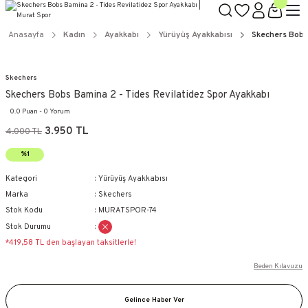
Anasayfa
Kadın
Ayakkabı
Yürüyüş Ayakkabısı
Skechers Bobs
Skechers
Skechers Bobs Bamina 2 - Tides Revilatidez Spor Ayakkabı
0.0 Puan - 0 Yorum
3.950 TL
4.000 TL
%1
Kategori
Yürüyüş Ayakkabısı
Marka
Skechers
Stok Kodu
MURATSPOR-74
Stok Durumu
*419,58 TL den başlayan taksitlerle!
Beden Kılavuzu
Gelince Haber Ver