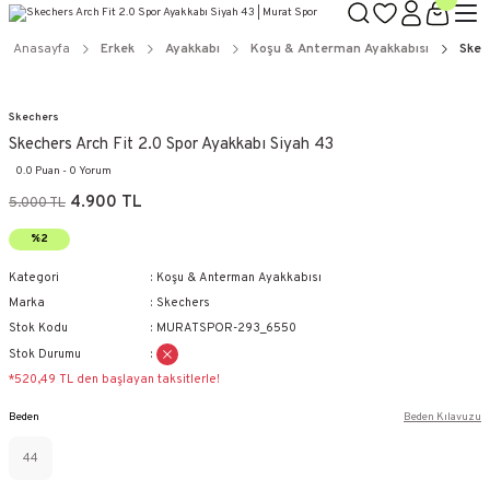
Anasayfa
Erkek
Ayakkabı
Koşu & Anterman Ayakkabısı
Skec
Skechers
Skechers Arch Fit 2.0 Spor Ayakkabı Siyah 43
0.0 Puan - 0 Yorum
4.900 TL
5.000 TL
%2
Kategori
Koşu & Anterman Ayakkabısı
Marka
Skechers
Stok Kodu
MURATSPOR-293_6550
Stok Durumu
*520,49 TL den başlayan taksitlerle!
Beden
Beden Kılavuzu
44