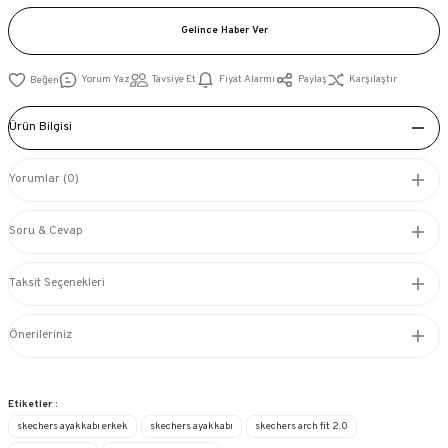
Gelince Haber Ver
Yorum Yaz
Tavsiye Et
Fiyat Alarmı
Paylaş
Karşılaştır
Ürün Bilgisi
Yorumlar (0)
Soru & Cevap
Taksit Seçenekleri
Önerileriniz
Etiketler :
skechers ayakkabı erkek
skechers ayakkabı
skechers arch fit 2.0