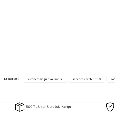
Etiketler :
skechers koşu ayakkabısı
skechers arch fit 2.0
ko
1500 TL Üzeri Ücretsiz Kargo