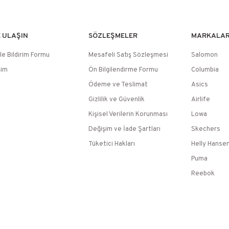
E ULAŞIN
SÖZLEŞMELER
MARKALA
le Bildirim Formu
Mesafeli Satış Sözleşmesi
Salomon
şim
Ön Bilgilendirme Formu
Columbia
Ödeme ve Teslimat
Asics
Gizlilik ve Güvenlik
Airlife
Kişisel Verilerin Korunması
Lowa
Değişim ve İade Şartları
Skechers
Tüketici Hakları
Helly Hanse
Puma
Reebok