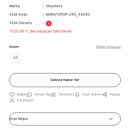
Marka
Skechers
Stok Kodu
MURATSPOR-295_54093
Stok Durumu
*520,49 TL den başlayan taksitlerle!
Beden
Beden Kılavuzu
45
Gelince Haber Ver
Yorum Yaz
Tavsiye Et
Fiyat Alarmı
Paylaş
Karşılaştır
Ürün Bilgisi