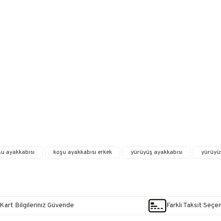
şu ayakkabısı
koşu ayakkabısı erkek
yürüyüş ayakkabısı
yürüyüş
Kart Bilgileriniz Güvende
Farklı Taksit Seçe