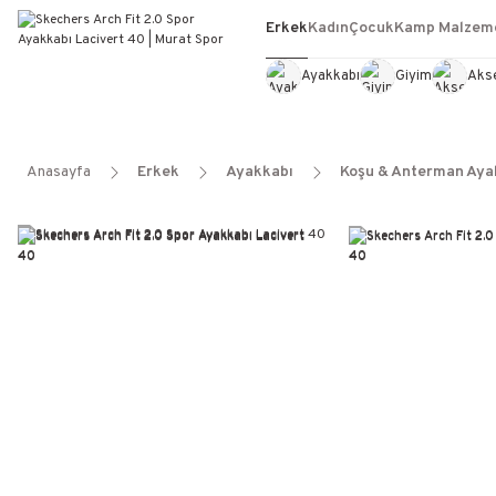
Erkek
Kadın
Çocuk
Kamp Malzeme
Ayakkabı
Giyim
Aks
Anasayfa
Erkek
Ayakkabı
Koşu & Anterman Aya