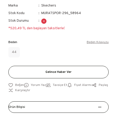
Marka
Skechers
Stok Kodu
MURATSPOR-296_58964
Stok Durumu
*520,49 TL den başlayan taksitlerle!
Beden
Beden Kılavuzu
44
Gelince Haber Ver
Yorum Yaz
Tavsiye Et
Fiyat Alarmı
Paylaş
Karşılaştır
Ürün Bilgisi