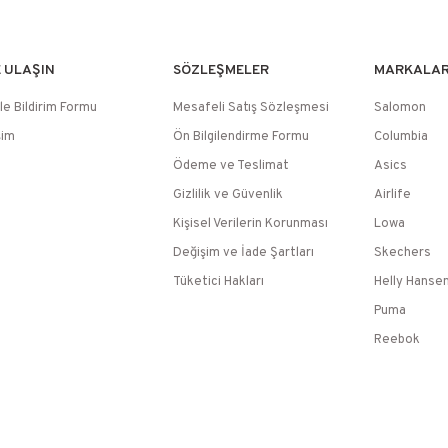
E ULAŞIN
SÖZLEŞMELER
MARKALA
le Bildirim Formu
Mesafeli Satış Sözleşmesi
Salomon
şim
Ön Bilgilendirme Formu
Columbia
Ödeme ve Teslimat
Asics
Gizlilik ve Güvenlik
Airlife
Kişisel Verilerin Korunması
Lowa
Değişim ve İade Şartları
Skechers
Tüketici Hakları
Helly Hanse
Puma
Reebok