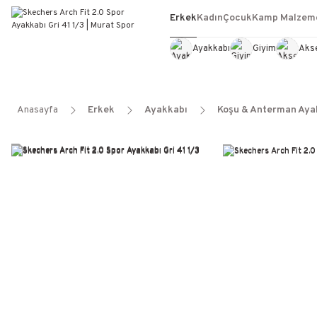
Erkek
Kadın
Çocuk
Kamp Malzeme
Ayakkabı
Giyim
Aks
Anasayfa
Erkek
Ayakkabı
Koşu & Anterman Aya