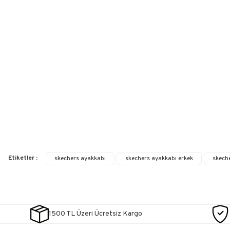
Etiketler :
skechers ayakkabı
skechers ayakkabı erkek
skech
1500 TL Üzeri Ücretsiz Kargo