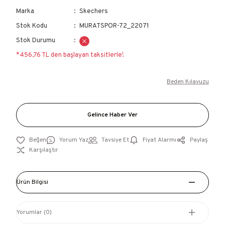
Marka
Skechers
Stok Kodu
MURATSPOR-72_22071
Stok Durumu
*456,76 TL den başlayan taksitlerle!
Beden Kılavuzu
Gelince Haber Ver
Yorum Yaz
Tavsiye Et
Fiyat Alarmı
Paylaş
Karşılaştır
Ürün Bilgisi
Yorumlar (0)