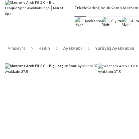
Erkek
Kadın
Çocuk
Kamp Malzeme
Ayakkabı
Giyim
Aks
Anasayfa
Kadın
Ayakkabı
Yürüyüş Ayakkabısı