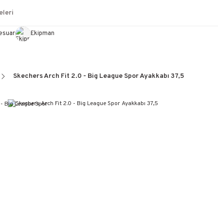
leri
esuar
Ekipman
Skechers Arch Fit 2.0 - Big League Spor Ayakkabı 37,5