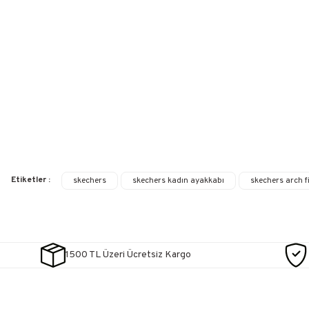
Etiketler :
skechers
skechers kadın ayakkabı
skechers arch fi
1500 TL Üzeri Ücretsiz Kargo