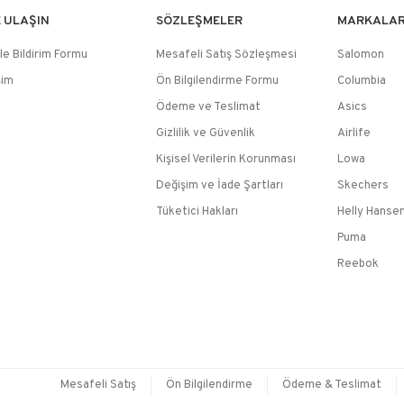
E ULAŞIN
SÖZLEŞMELER
MARKALA
le Bildirim Formu
Mesafeli Satış Sözleşmesi
Salomon
şim
Ön Bilgilendirme Formu
Columbia
Ödeme ve Teslimat
Asics
Gizlilik ve Güvenlik
Airlife
Kişisel Verilerin Korunması
Lowa
Değişim ve İade Şartları
Skechers
Tüketici Hakları
Helly Hanse
Puma
Reebok
Mesafeli Satış
Ön Bilgilendirme
Ödeme & Teslimat