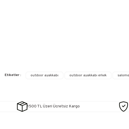
Etiketler :
outdoor ayakkabı
outdoor ayakkabı erkek
salomo
1500 TL Üzeri Ücretsiz Kargo