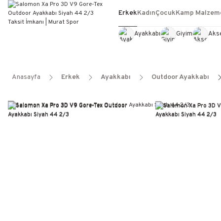
Erkek
Kadın
Çocuk
Kamp Malzeme
Ayakkabı
Giyim
Aks
Anasayfa
Erkek
Ayakkabı
Outdoor Ayakkabı