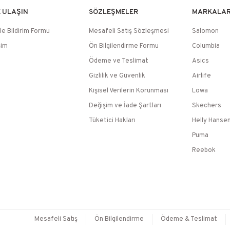
E ULAŞIN
SÖZLEŞMELER
MARKALA
le Bildirim Formu
Mesafeli Satış Sözleşmesi
Salomon
şim
Ön Bilgilendirme Formu
Columbia
Ödeme ve Teslimat
Asics
Gizlilik ve Güvenlik
Airlife
Kişisel Verilerin Korunması
Lowa
Değişim ve İade Şartları
Skechers
Tüketici Hakları
Helly Hanse
Puma
Reebok
Mesafeli Satış
Ön Bilgilendirme
Ödeme & Teslimat