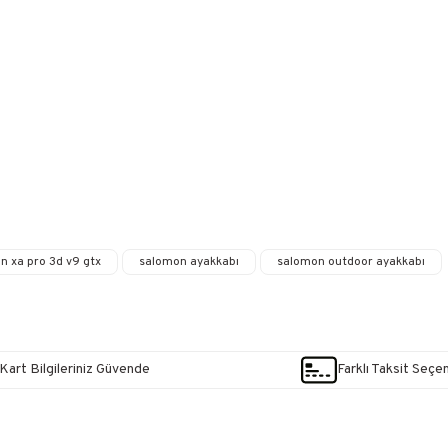
n xa pro 3d v9 gtx
salomon ayakkabı
salomon outdoor ayakkabı
Kart Bilgileriniz Güvende
Farklı Taksit Seçe