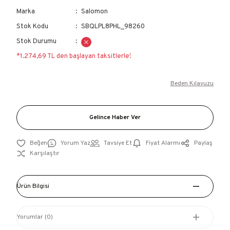
Marka
Salomon
Stok Kodu
SBQLPL8PHL_98260
Stok Durumu
*1.274,69 TL den başlayan taksitlerle!
Beden Kılavuzu
Gelince Haber Ver
Yorum Yaz
Tavsiye Et
Fiyat Alarmı
Paylaş
Karşılaştır
Ürün Bilgisi
Yorumlar (0)