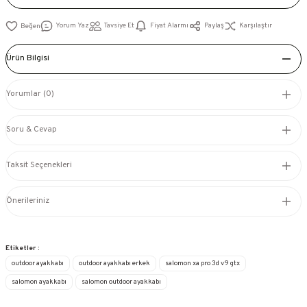
Yorum Yaz
Tavsiye Et
Fiyat Alarmı
Paylaş
Karşılaştır
Ürün Bilgisi
Yorumlar (0)
Soru & Cevap
Taksit Seçenekleri
Önerileriniz
Etiketler :
outdoor ayakkabı
outdoor ayakkabı erkek
salomon xa pro 3d v9 gtx
salomon ayakkabı
salomon outdoor ayakkabı