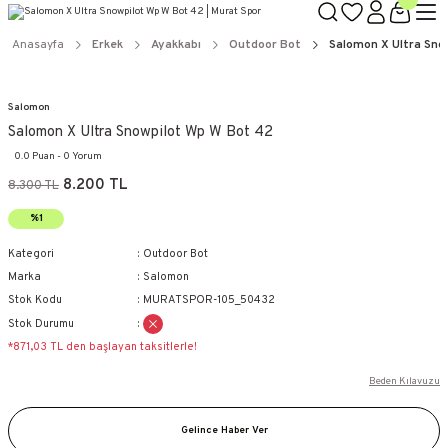
Anasayfa
Erkek
Ayakkabı
Outdoor Bot
Salomon X Ultra Sno
Salomon
Salomon X Ultra Snowpilot Wp W Bot 42
0.0 Puan - 0 Yorum
8.200 TL
8.300 TL
%1
Kategori
Outdoor Bot
Marka
Salomon
Stok Kodu
MURATSPOR-105_50432
Stok Durumu
*871,03 TL den başlayan taksitlerle!
Beden Kılavuzu
Gelince Haber Ver