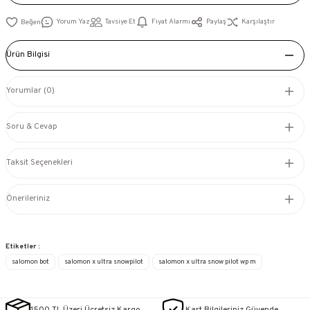
Yorum Yaz
Tavsiye Et
Fiyat Alarmı
Paylaş
Karşılaştır
Ürün Bilgisi
Yorumlar (0)
Soru & Cevap
Taksit Seçenekleri
Önerileriniz
Etiketler :
salomon bot
salomon x ultra snowpilot
salomon x ultra snow pilot wp m