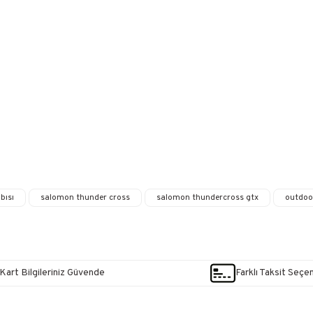
bısı
salomon thunder cross
salomon thundercross gtx
outdoo
Kart Bilgileriniz Güvende
Farklı Taksit Seçe