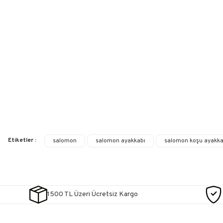
Etiketler :
salomon
salomon ayakkabı
salomon koşu ayakka
1500 TL Üzeri Ücretsiz Kargo