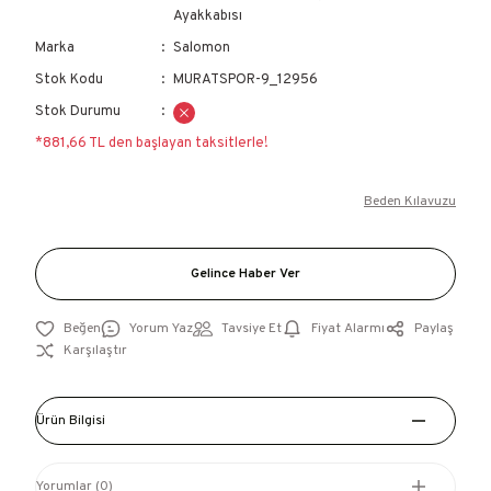
Ayakkabısı
Marka
Salomon
Stok Kodu
MURATSPOR-9_12956
Stok Durumu
*881,66 TL den başlayan taksitlerle!
Beden Kılavuzu
Gelince Haber Ver
Yorum Yaz
Tavsiye Et
Fiyat Alarmı
Paylaş
Karşılaştır
Ürün Bilgisi
Yorumlar (0)