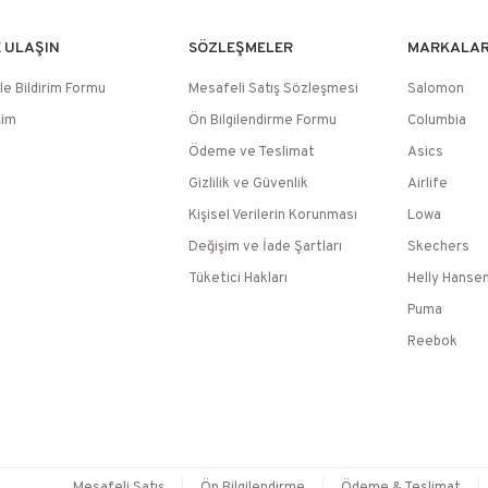
E ULAŞIN
SÖZLEŞMELER
MARKALA
le Bildirim Formu
Mesafeli Satış Sözleşmesi
Salomon
şim
Ön Bilgilendirme Formu
Columbia
Ödeme ve Teslimat
Asics
Gizlilik ve Güvenlik
Airlife
Kişisel Verilerin Korunması
Lowa
Değişim ve İade Şartları
Skechers
Tüketici Hakları
Helly Hanse
Puma
Reebok