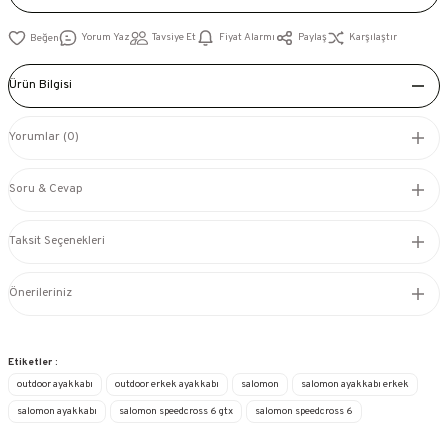
Yorum Yaz
Tavsiye Et
Fiyat Alarmı
Paylaş
Karşılaştır
Ürün Bilgisi
Yorumlar (0)
Soru & Cevap
Taksit Seçenekleri
Önerileriniz
Etiketler :
outdoor ayakkabı
outdoor erkek ayakkabı
salomon
salomon ayakkabı erkek
salomon ayakkabı
salomon speedcross 6 gtx
salomon speedcross 6