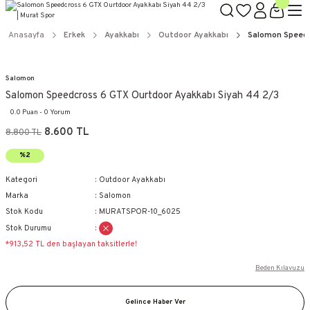
Anasayfa
Erkek
Ayakkabı
Outdoor Ayakkabı
Salomon Speedc
Salomon
Salomon Speedcross 6 GTX Ourtdoor Ayakkabı Siyah 44 2/3
0.0 Puan - 0 Yorum
8.600 TL
8.800 TL
%2
Kategori
Outdoor Ayakkabı
Marka
Salomon
Stok Kodu
MURATSPOR-10_6025
Stok Durumu
*913,52 TL den başlayan taksitlerle!
Beden Kılavuzu
Gelince Haber Ver