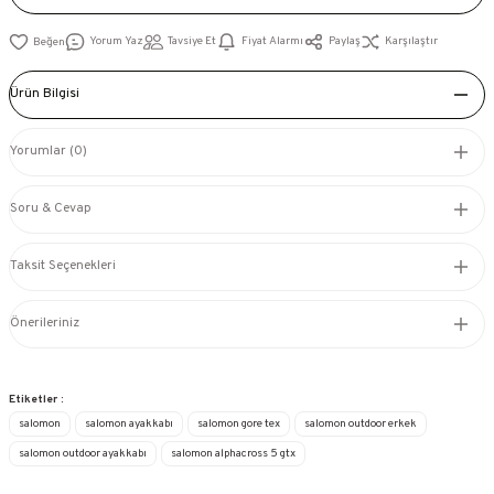
Yorum Yaz
Tavsiye Et
Fiyat Alarmı
Paylaş
Karşılaştır
Ürün Bilgisi
Yorumlar (0)
Soru & Cevap
Taksit Seçenekleri
Önerileriniz
Etiketler :
salomon
salomon ayakkabı
salomon gore tex
salomon outdoor erkek
salomon outdoor ayakkabı
salomon alphacross 5 gtx