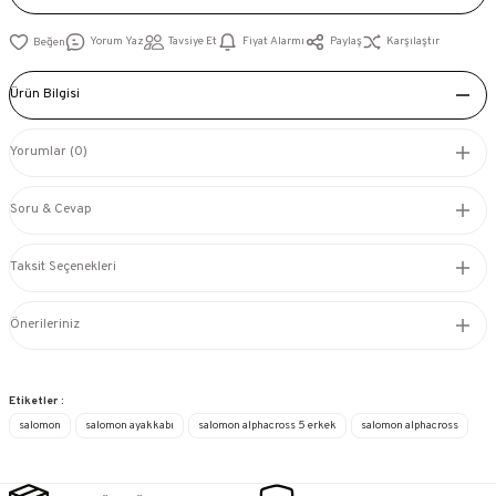
Yorum Yaz
Tavsiye Et
Fiyat Alarmı
Paylaş
Karşılaştır
Ürün Bilgisi
Yorumlar (0)
Soru & Cevap
Taksit Seçenekleri
Önerileriniz
Etiketler :
salomon
salomon ayakkabı
salomon alphacross 5 erkek
salomon alphacross