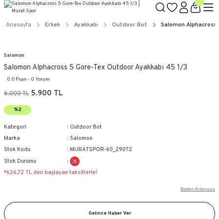
Anasayfa
Erkek
Ayakkabı
Outdoor Bot
Salomon Alphacross 
Salomon
Salomon Alphacross 5 Gore-Tex Outdoor Ayakkabı 45 1/3
0.0 Puan - 0 Yorum
5.900 TL
6.000 TL
%2
Kategori
Outdoor Bot
Marka
Salomon
Stok Kodu
MURATSPOR-60_29072
Stok Durumu
*626,72 TL den başlayan taksitlerle!
Beden Kılavuzu
Gelince Haber Ver