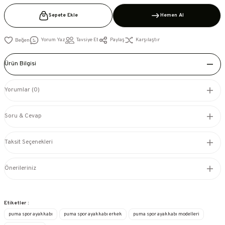
Sepete Ekle
Hemen Al
Yorum Yaz
Tavsiye Et
Paylaş
Karşılaştır
Ürün Bilgisi
Yorumlar (0)
Soru & Cevap
Taksit Seçenekleri
Önerileriniz
Etiketler :
puma spor ayakkabı
puma spor ayakkabı erkek
puma spor ayakkabı modelleri