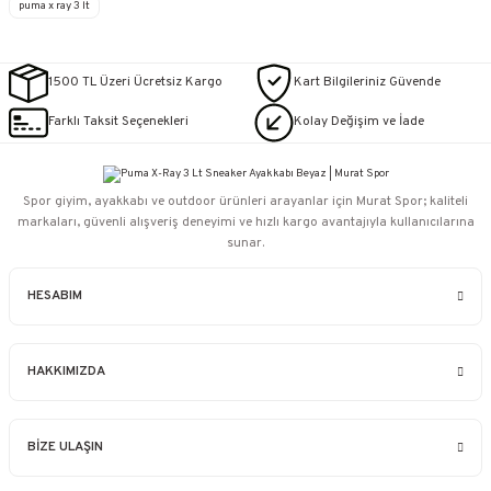
puma x ray 3 lt
1500 TL Üzeri Ücretsiz Kargo
Kart Bilgileriniz Güvende
Farklı Taksit Seçenekleri
Kolay Değişim ve İade
Spor giyim, ayakkabı ve outdoor ürünleri arayanlar için Murat Spor; kaliteli
markaları, güvenli alışveriş deneyimi ve hızlı kargo avantajıyla kullanıcılarına
sunar.
HESABIM
HAKKIMIZDA
BİZE ULAŞIN