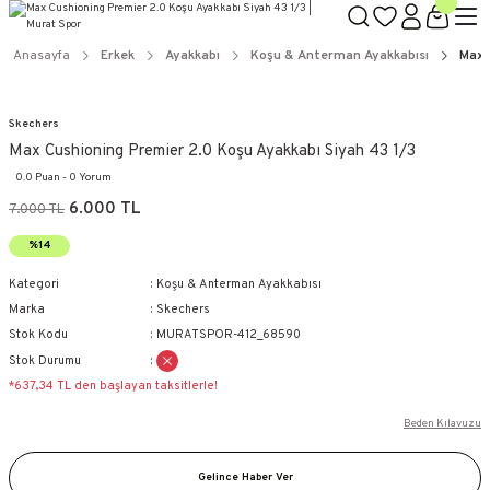
Anasayfa
Erkek
Ayakkabı
Koşu & Anterman Ayakkabısı
Max 
Skechers
Max Cushioning Premier 2.0 Koşu Ayakkabı Siyah 43 1/3
0.0 Puan - 0 Yorum
6.000 TL
7.000 TL
%14
Kategori
Koşu & Anterman Ayakkabısı
Marka
Skechers
Stok Kodu
MURATSPOR-412_68590
Stok Durumu
*637,34 TL den başlayan taksitlerle!
Beden Kılavuzu
Gelince Haber Ver