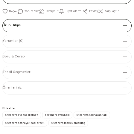
Yorum Yaz
Tavsiye Et
Fiyat Alarmı
Paylaş
Karşılaştır
Ürün Bilgisi
Yorumlar (0)
Soru & Cevap
Taksit Seçenekleri
Önerileriniz
Etiketler :
skechers ayakkabı erkek
skechers ayakkabı
skechers spor ayakkabı
skechers spor ayakkabı erkek
skechers max cushioning