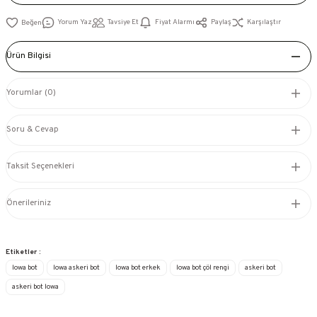
Yorum Yaz
Tavsiye Et
Fiyat Alarmı
Paylaş
Karşılaştır
Ürün Bilgisi
Yorumlar (0)
Soru & Cevap
Taksit Seçenekleri
Önerileriniz
Etiketler :
lowa bot
lowa askeri bot
lowa bot erkek
lowa bot çöl rengi
askeri bot
askeri bot lowa