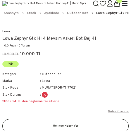
Anasayfa
Erkek
Ayakkabı
Outdoor Bot
Lowa Zephyr Gtx Hi 
Lowa
Lowa Zephyr Gtx Hi 4 Mevsim Askeri Bot Bej 41
0.0 Puan - 0 Yorum
10.000 TL
10.500 TL
%5
Kategori
Outdoor Bot
Marka
Lowa
Stok Kodu
MURATSPOR-71_77021
Stok Durumu
*1.062,24 TL den başlayan taksitlerle!
Beden Kılavuzu
Gelince Haber Ver