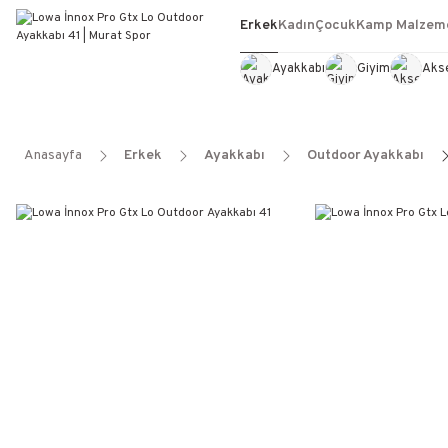
Erkek
Kadın
Çocuk
Kamp Malzeme
Ayakkabı
Giyim
Aks
Anasayfa
Erkek
Ayakkabı
Outdoor Ayakkabı