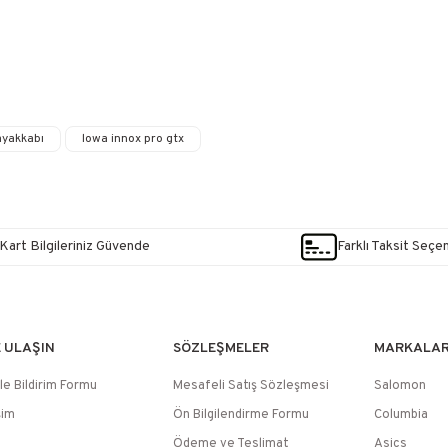
ayakkabı
lowa innox pro gtx
Kart Bilgileriniz Güvende
Farklı Taksit Seçe
E ULAŞIN
SÖZLEŞMELER
MARKALA
le Bildirim Formu
Mesafeli Satış Sözleşmesi
Salomon
şim
Ön Bilgilendirme Formu
Columbia
Ödeme ve Teslimat
Asics