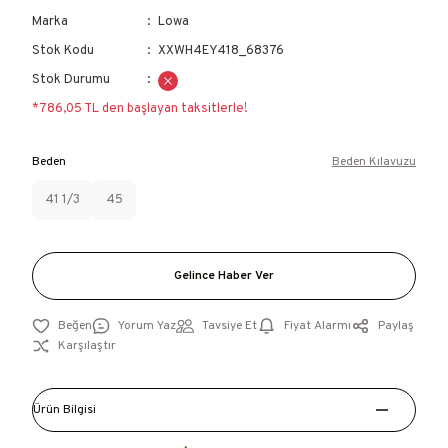
Marka
Lowa
Stok Kodu
XXWH4EY418_68376
Stok Durumu
*786,05 TL den başlayan taksitlerle!
Beden
Beden Kılavuzu
41 1/3
45
Gelince Haber Ver
Yorum Yaz
Tavsiye Et
Fiyat Alarmı
Paylaş
Karşılaştır
Ürün Bilgisi