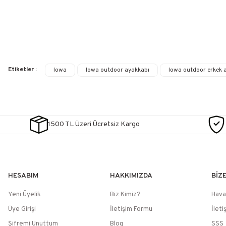
Etiketler :
lowa
lowa outdoor ayakkabı
lowa outdoor erkek 
1500 TL Üzeri Ücretsiz Kargo
HESABIM
HAKKIMIZDA
BİZ
Yeni Üyelik
Biz Kimiz?
Hava
Üye Girişi
İletişim Formu
İleti
Şifremi Unuttum
Blog
SSS