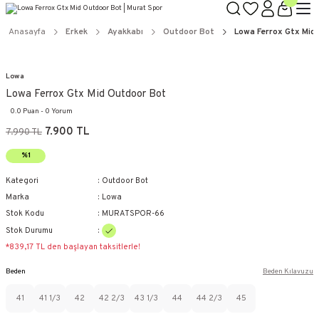
Anasayfa
Erkek
Ayakkabı
Outdoor Bot
Lowa Ferrox Gtx Mid
Lowa
Lowa Ferrox Gtx Mid Outdoor Bot
0.0 Puan - 0 Yorum
7.900 TL
7.990 TL
%1
Kategori
Outdoor Bot
Marka
Lowa
Stok Kodu
MURATSPOR-66
Stok Durumu
*839,17 TL den başlayan taksitlerle!
Beden
Beden Kılavuzu
41
41 1/3
42
42 2/3
43 1/3
44
44 2/3
45