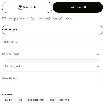
Sepete Ekle
Hemen Al
Yorum Yaz
Tavsiye Et
Paylaş
Karşılaştır
Ürün Bilgisi
Yorumlar (0)
Soru & Cevap
Taksit Seçenekleri
Önerileriniz
Etiketler :
lowa bot
lowa
lowa outdoor bot
lowa ferrox gtx mid