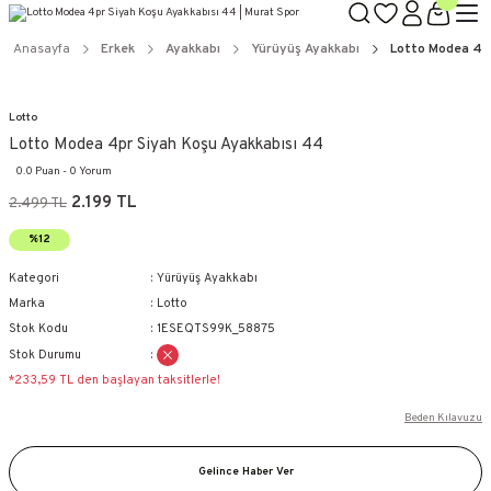
Anasayfa
Erkek
Ayakkabı
Yürüyüş Ayakkabı
Lotto Modea 4pr
Lotto
Lotto Modea 4pr Siyah Koşu Ayakkabısı 44
0.0 Puan - 0 Yorum
2.199 TL
2.499 TL
%12
Kategori
Yürüyüş Ayakkabı
Marka
Lotto
Stok Kodu
1ESEQTS99K_58875
Stok Durumu
*233,59 TL den başlayan taksitlerle!
Beden Kılavuzu
Gelince Haber Ver