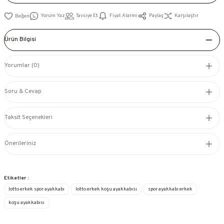
Yorum Yaz
Tavsiye Et
Fiyat Alarmı
Paylaş
Karşılaştır
Ürün Bilgisi
Yorumlar (0)
Soru & Cevap
Taksit Seçenekleri
Önerileriniz
Etiketler :
lotto erkek spor ayakkabı
lotto erkek koşu ayakkabısı
spor ayakkabı erkek
koşu ayakkabısı