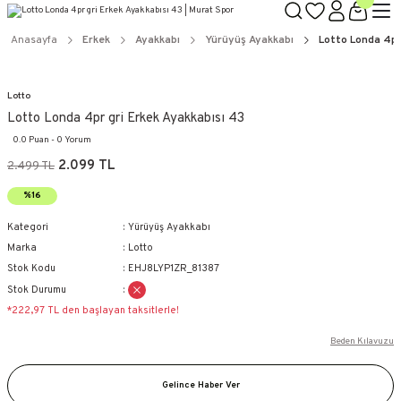
Anasayfa
Erkek
Ayakkabı
Yürüyüş Ayakkabı
Lotto Londa 4pr
Lotto
Lotto Londa 4pr gri Erkek Ayakkabısı 43
0.0 Puan - 0 Yorum
2.099 TL
2.499 TL
%16
Kategori
Yürüyüş Ayakkabı
Marka
Lotto
Stok Kodu
EHJ8LYP1ZR_81387
Stok Durumu
*222,97 TL den başlayan taksitlerle!
Beden Kılavuzu
Gelince Haber Ver