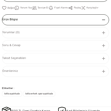
Yorum Yaz
Tavsiye Et
Fiyat Alarmı
Paylaş
Karşılaştır
Ürün Bilgisi
Yorumlar (0)
Soru & Cevap
Taksit Seçenekleri
Önerileriniz
Etiketler :
lotto ayakkabı
lotto erkek spor ayakkabı