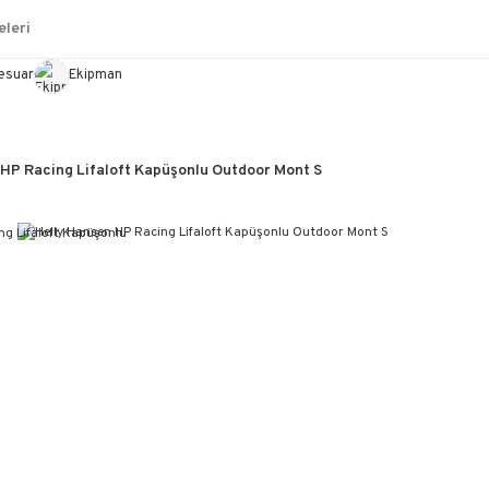
leri
esuar
Ekipman
 HP Racing Lifaloft Kapüşonlu Outdoor Mont S