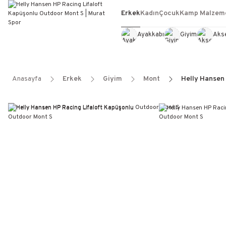
Erkek
Kadın
Çocuk
Kamp Malzeme
Ayakkabı
Giyim
Aks
Anasayfa
Erkek
Giyim
Mont
Helly Hansen