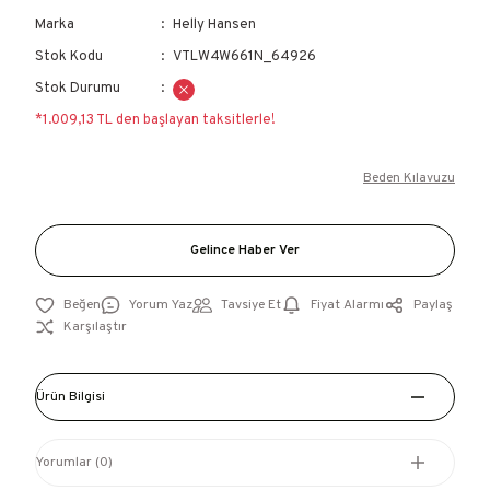
Marka
Helly Hansen
Stok Kodu
VTLW4W661N_64926
Stok Durumu
*1.009,13 TL den başlayan taksitlerle!
Beden Kılavuzu
Gelince Haber Ver
Yorum Yaz
Tavsiye Et
Fiyat Alarmı
Paylaş
Karşılaştır
Ürün Bilgisi
Yorumlar (0)