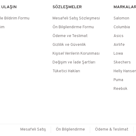
E ULAŞIN
SÖZLEŞMELER
MARKALA
le Bildirim Formu
Mesafeli Satış Sözleşmesi
Salomon
şim
Ön Bilgilendirme Formu
Columbia
Ödeme ve Teslimat
Asics
Gizlilik ve Güvenlik
Airlife
Kişisel Verilerin Korunması
Lowa
Değişim ve İade Şartları
Skechers
Tüketici Hakları
Helly Hanse
Puma
Reebok
Mesafeli Satış
Ön Bilgilendirme
Ödeme & Teslimat