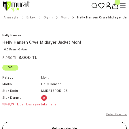
Anasayfa
Erkek
Giyim
Mont
Helly Hansen Crwe Mıdlayer Ja
Helly Hansen
Helly Hansen Crwe Mıdlayer Jacket Mont
0.0 Puan - 0 Yorum
8.000 TL
8.250 TL
%3
Kategori
Mont
Marka
Helly Hansen
Stok Kodu
MURATSPOR-125
Stok Durumu
*849,79 TL den başlayan taksitlerle!
Beden Kılavuzu
Gelince Haber Ver