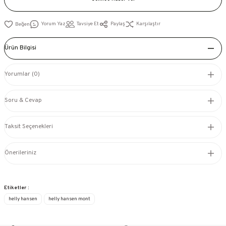
Yorum Yaz
Tavsiye Et
Paylaş
Karşılaştır
Ürün Bilgisi
Yorumlar (0)
Soru & Cevap
Taksit Seçenekleri
Önerileriniz
Etiketler :
helly hansen
helly hansen mont