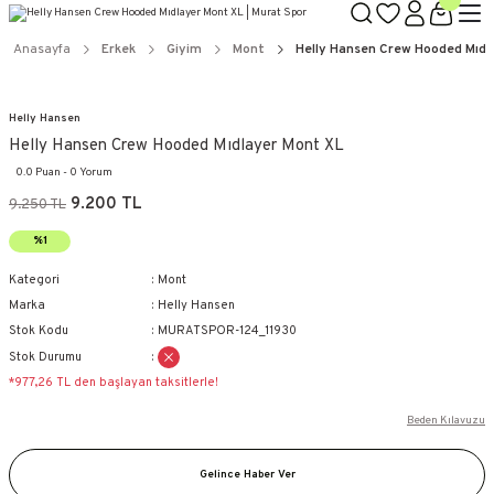
Anasayfa
Erkek
Giyim
Mont
Helly Hansen Crew Hooded Mıdl
Helly Hansen
Helly Hansen Crew Hooded Mıdlayer Mont XL
0.0 Puan - 0 Yorum
9.200 TL
9.250 TL
%1
Kategori
Mont
Marka
Helly Hansen
Stok Kodu
MURATSPOR-124_11930
Stok Durumu
*977,26 TL den başlayan taksitlerle!
Beden Kılavuzu
Gelince Haber Ver