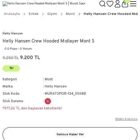
Anasayfa
Erkek
Giyim
Mont
Helly Hansen Crew Hooded Mıdl
Helly Hansen
Helly Hansen Crew Hooded Mıdlayer Mont S
0.0 Puan - 0 Yorum
9.200 TL
9.250 TL
%1
Kategori
Mont
Marka
Helly Hansen
Stok Kodu
MURATSPOR-124_55088
Stok Durumu
*977,26 TL den başlayan taksitlerle!
Beden Kılavuzu
Gelince Haber Ver