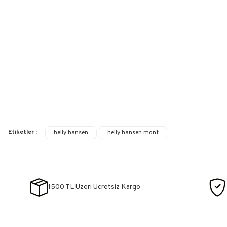
Etiketler :
helly hansen
helly hansen mont
1500 TL Üzeri Ücretsiz Kargo