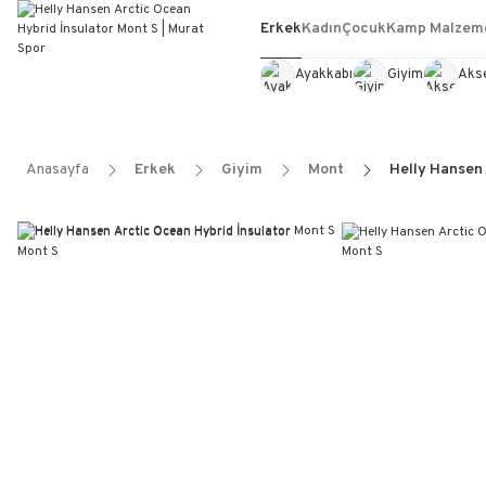
Erkek
Kadın
Çocuk
Kamp Malzeme
Ayakkabı
Giyim
Aks
Anasayfa
Erkek
Giyim
Mont
Helly Hansen 