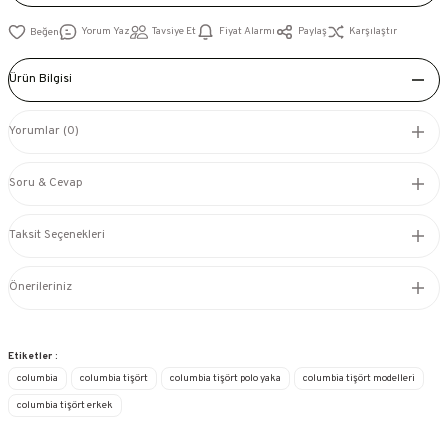
Yorum Yaz
Tavsiye Et
Fiyat Alarmı
Paylaş
Karşılaştır
Ürün Bilgisi
Yorumlar (0)
Soru & Cevap
Taksit Seçenekleri
Önerileriniz
Etiketler :
columbia
columbia tişört
columbia tişört polo yaka
columbia tişört modelleri
columbia tişört erkek