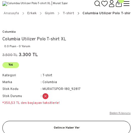
Anasayfa
Erkek
Giyim
T-shirt
Columbia Utilizer Polo T-shirt
Columbia
Columbia Utilizer Polo T-shirt XL
0.0 Puan - 0 Yorum
3.300 TL
3.500 TL
%6
Kategori
T-shirt
Marka
Columbia
Stok Kodu
MURATSPOR-180_92817
Stok Durumu
*350,53 TL den başlayan taksitlerle!
Beden Kılavuzu
Gelince Haber Ver