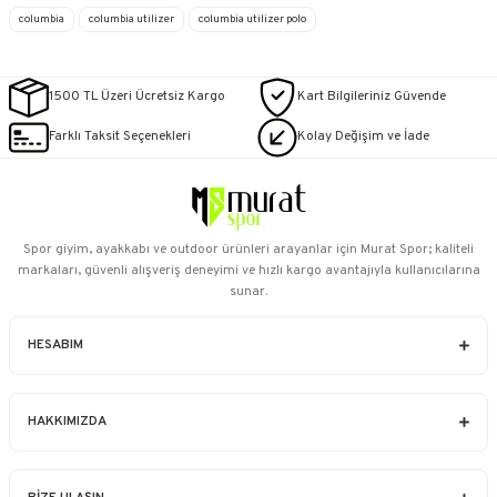
columbia
columbia utilizer
columbia utilizer polo
1500 TL Üzeri Ücretsiz Kargo
Kart Bilgileriniz Güvende
Farklı Taksit Seçenekleri
Kolay Değişim ve İade
Spor giyim, ayakkabı ve outdoor ürünleri arayanlar için Murat Spor; kaliteli
markaları, güvenli alışveriş deneyimi ve hızlı kargo avantajıyla kullanıcılarına
sunar.
HESABIM
HAKKIMIZDA