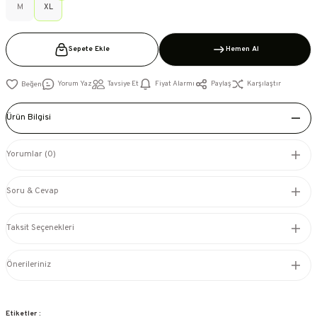
M
XL
Sepete Ekle
Hemen Al
Yorum Yaz
Tavsiye Et
Fiyat Alarmı
Paylaş
Karşılaştır
Ürün Bilgisi
Yorumlar (0)
Soru & Cevap
Taksit Seçenekleri
Önerileriniz
Etiketler :