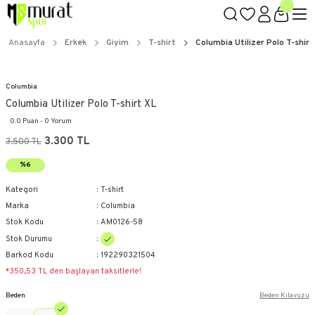
Anasayfa
Erkek
Giyim
T-shirt
Columbia Utilizer Polo T-shirt
Columbia
Columbia Utilizer Polo T-shirt XL
0.0 Puan - 0 Yorum
3.300 TL
3.500 TL
%6
Kategori
T-shirt
Marka
Columbia
Stok Kodu
AM0126-58
Stok Durumu
Barkod Kodu
192290321504
*350,53 TL den başlayan taksitlerle!
Beden
Beden Kılavuzu