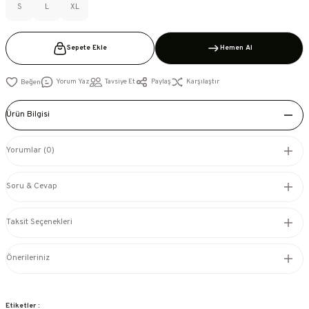
S
L
XL
Sepete Ekle
Hemen Al
Yorum Yaz
Tavsiye Et
Paylaş
Karşılaştır
Ürün Bilgisi
Yorumlar (0)
Soru & Cevap
Taksit Seçenekleri
Önerileriniz
Etiketler :