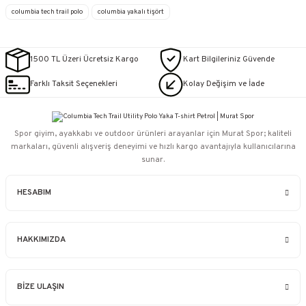
columbia tech trail polo
columbia yakalı tişört
1500 TL Üzeri Ücretsiz Kargo
Kart Bilgileriniz Güvende
Farklı Taksit Seçenekleri
Kolay Değişim ve İade
Spor giyim, ayakkabı ve outdoor ürünleri arayanlar için Murat Spor; kaliteli
markaları, güvenli alışveriş deneyimi ve hızlı kargo avantajıyla kullanıcılarına
sunar.
HESABIM
HAKKIMIZDA
BİZE ULAŞIN