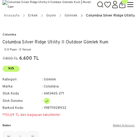
Anasayfa
Erkek
Giyim
Gömlek
Columbia Silver Ridge Utilit
Columbia
Columbia Silver Ridge Utility II Outdoor Gömlek Kum
0.0 Puan - 0 Yorum
6.600 TL
7.800 TL
%15
Kategori
Gömlek
Marka
Columbia
Stok Kodu
AM3465-271
Stok Durumu
Barkod Kodu
198711928932
*701,09 TL den başlayan taksitlerle!
Beden
Beden Kılavuzu
M
L
XL