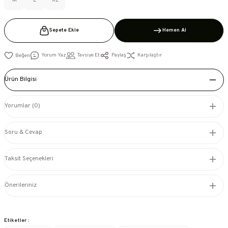
Sepete Ekle
Hemen Al
Yorum Yaz
Tavsiye Et
Paylaş
Karşılaştır
Ürün Bilgisi
Yorumlar (0)
Soru & Cevap
Taksit Seçenekleri
Önerileriniz
Etiketler :