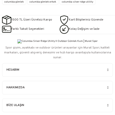
columbia gömlek
columbia gömlek erkek
columbia silver ridge utility
1500 TL Üzeri Ücretsiz Kargo
Kart Bilgileriniz Güvende
Farklı Taksit Seçenekleri
Kolay Değişim ve İade
Spor giyim, ayakkabı ve outdoor ürünleri arayanlar için Murat Spor; kaliteli
markaları, güvenli alışveriş deneyimi ve hızlı kargo avantajıyla kullanıcılarına
sunar.
HESABIM
HAKKIMIZDA
BİZE ULAŞIN