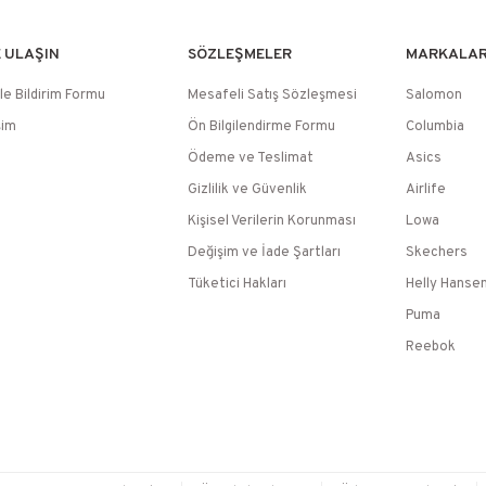
E ULAŞIN
SÖZLEŞMELER
MARKALA
le Bildirim Formu
Mesafeli Satış Sözleşmesi
Salomon
şim
Ön Bilgilendirme Formu
Columbia
Ödeme ve Teslimat
Asics
Gizlilik ve Güvenlik
Airlife
Kişisel Verilerin Korunması
Lowa
Değişim ve İade Şartları
Skechers
Tüketici Hakları
Helly Hanse
Puma
Reebok