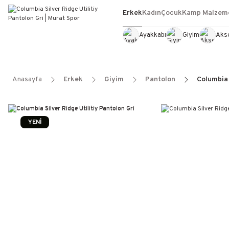
Erkek
Kadın
Çocuk
Kamp Malzeme
Ayakkabı
Giyim
Aks
Anasayfa
Erkek
Giyim
Pantolon
Columbia 
YENİ