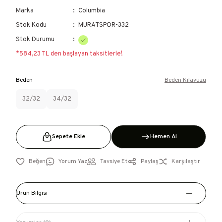
Marka
Columbia
Stok Kodu
MURATSPOR-332
Stok Durumu
*584,23 TL den başlayan taksitlerle!
Beden
Beden Kılavuzu
32/32
34/32
Sepete Ekle
Hemen Al
Yorum Yaz
Tavsiye Et
Paylaş
Karşılaştır
Ürün Bilgisi