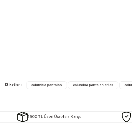
Etiketler :
columbia pantolon
columbia pantolon erkek
colu
1500 TL Üzeri Ücretsiz Kargo