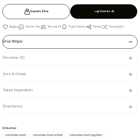
Sepete Ekle
Hemen Al
Yorum Yaz
Tavsiye Et
Fiyat Alarmı
Paylaş
Karşılaştır
Ürün Bilgisi
Yorumlar (0)
Soru & Cevap
Taksit Seçenekleri
Önerileriniz
Etiketler :
columbia mont
columbia mont erkek
columbia mont çeşitleri