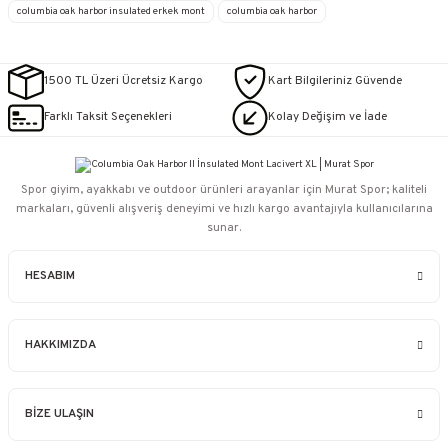
columbia oak harbor insulated erkek mont
columbia oak harbor
1500 TL Üzeri Ücretsiz Kargo
Kart Bilgileriniz Güvende
Farklı Taksit Seçenekleri
Kolay Değişim ve İade
Spor giyim, ayakkabı ve outdoor ürünleri arayanlar için Murat Spor; kaliteli
markaları, güvenli alışveriş deneyimi ve hızlı kargo avantajıyla kullanıcılarına
sunar.
HESABIM
HAKKIMIZDA
BİZE ULAŞIN