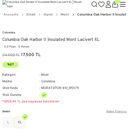
Anasayfa
Erkek
Giyim
Mont
Columbia Oak Harbor II İnsulate
Columbia
Columbia Oak Harbor II İnsulated Mont Lacivert XL
0.0 Puan - 0 Yorum
17.500 TL
24.000 TL
%27
Kategori
Mont
Marka
Columbia
Stok Kodu
MURATSPOR-410_85579
Stok Durumu
*1.858,94 TL den başlayan taksitlerle!
Beden
Beden Kılavuzu
L
XL