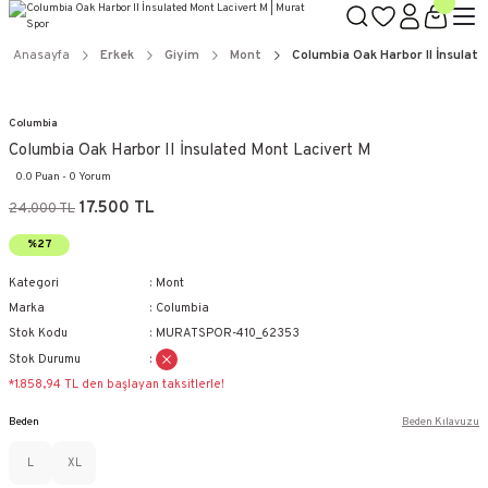
Anasayfa
Erkek
Giyim
Mont
Columbia Oak Harbor II İnsulate
Columbia
Columbia Oak Harbor II İnsulated Mont Lacivert M
0.0 Puan - 0 Yorum
17.500 TL
24.000 TL
%27
Kategori
Mont
Marka
Columbia
Stok Kodu
MURATSPOR-410_62353
Stok Durumu
*1.858,94 TL den başlayan taksitlerle!
Beden
Beden Kılavuzu
L
XL