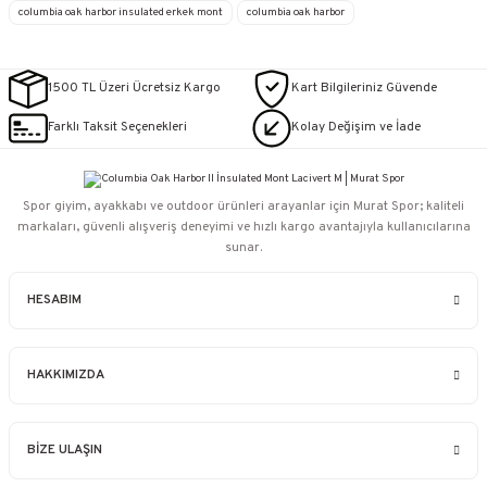
columbia oak harbor insulated erkek mont
columbia oak harbor
1500 TL Üzeri Ücretsiz Kargo
Kart Bilgileriniz Güvende
Farklı Taksit Seçenekleri
Kolay Değişim ve İade
Spor giyim, ayakkabı ve outdoor ürünleri arayanlar için Murat Spor; kaliteli
markaları, güvenli alışveriş deneyimi ve hızlı kargo avantajıyla kullanıcılarına
sunar.
HESABIM
HAKKIMIZDA
BİZE ULAŞIN