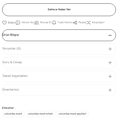
Gelince Haber Ver
Yorum Yaz
Tavsiye Et
Fiyat Alarmı
Paylaş
Karşılaştır
Ürün Bilgisi
Yorumlar (0)
Soru & Cevap
Taksit Seçenekleri
Önerileriniz
Etiketler :
columbia mont
columbia mont erkek
columbia mont çeşitleri