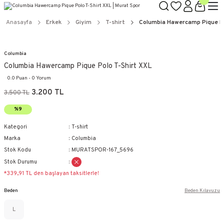
Anasayfa
Erkek
Giyim
T-shirt
Columbia Hawercamp Pique Po
Columbia
Columbia Hawercamp Pique Polo T-Shirt XXL
0.0 Puan - 0 Yorum
3.200 TL
3.500 TL
%9
Kategori
T-shirt
Marka
Columbia
Stok Kodu
MURATSPOR-167_5696
Stok Durumu
*339,91 TL den başlayan taksitlerle!
Beden
Beden Kılavuzu
L