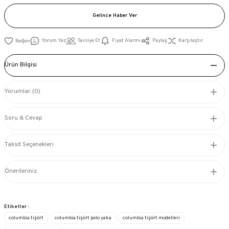
Gelince Haber Ver
Yorum Yaz
Tavsiye Et
Fiyat Alarmı
Paylaş
Karşılaştır
Ürün Bilgisi
Yorumlar (0)
Soru & Cevap
Taksit Seçenekleri
Önerileriniz
Etiketler :
columbia tişört
columbia tişört polo yaka
columbia tişört modelleri