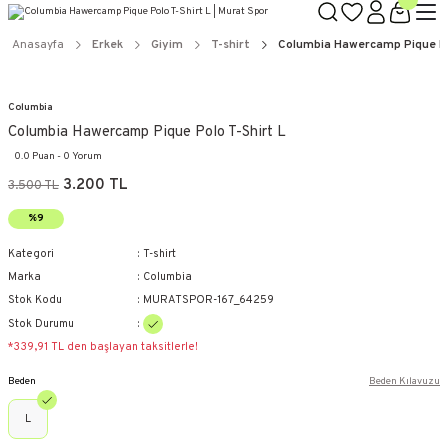
Anasayfa
Erkek
Giyim
T-shirt
Columbia Hawercamp Pique Po
Columbia
Columbia Hawercamp Pique Polo T-Shirt L
0.0 Puan - 0 Yorum
3.200 TL
3.500 TL
%9
Kategori
T-shirt
Marka
Columbia
Stok Kodu
MURATSPOR-167_64259
Stok Durumu
*339,91 TL den başlayan taksitlerle!
Beden
Beden Kılavuzu
L