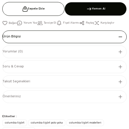
Sepete Ekle
Hemen Al
Yorum Yaz
Tavsiye Et
Fiyat Alarmı
Paylaş
Karşılaştır
Ürün Bilgisi
Yorumlar (0)
Soru & Cevap
Taksit Seçenekleri
Önerileriniz
Etiketler :
columbia tişört
columbia tişört polo yaka
columbia tişört modelleri