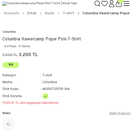
Anasayfa
Erkek
Giyim
T-shirt
Columbia Hawercamp Pique Po
Columbia
Columbia Hawercamp Pique Polo T-Shirt
0.0 Puan - 0 Yorum
3.200 TL
3.500 TL
%9
Kategori
T-shirt
Marka
Columbia
Stok Kodu
MURATSPOR-164
Stok Durumu
*339,91 TL den başlayan taksitlerle!
Beden
Beden Kılavuzu
XL