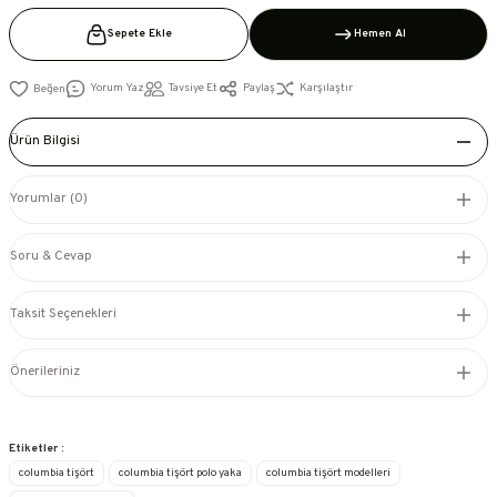
Sepete Ekle
Hemen Al
Yorum Yaz
Tavsiye Et
Paylaş
Karşılaştır
Ürün Bilgisi
Yorumlar (0)
Soru & Cevap
Taksit Seçenekleri
Önerileriniz
Etiketler :
columbia tişört
columbia tişört polo yaka
columbia tişört modelleri