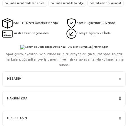
columbia mont modelleri erkek
columbia mont delta ridge
columbia kaz tüyü mont
1500 TL Üzeri Ücretsiz Kargo
Kart Bilgileriniz Güvende
Farklı Taksit Seçenekleri
Kolay Değişim ve İade
Spor giyim, ayakkabı ve outdoor ürünleri arayanlar için Murat Spor; kaliteli
markaları, güvenli alışveriş deneyimi ve hızlı kargo avantajıyla kullanıcılarına
sunar.
HESABIM
HAKKIMIZDA
BİZE ULAŞIN