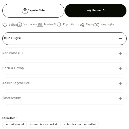
Sepete Ekle
Hemen Al
Yorum Yaz
Tavsiye Et
Fiyat Alarmı
Paylaş
Karşılaştır
Ürün Bilgisi
Yorumlar (0)
Soru & Cevap
Taksit Seçenekleri
Önerileriniz
Etiketler :
columbia mont
columbia mont erkek
columbia mont modelleri