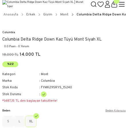
Anasayfa
Erkek
Giyim
Mont
Columbia Delta Ridge Down Kaz
Columbia
Columbia Delta Ridge Down Kaz Tüyü Mont Siyah XL
0.0 Puan - 0 Yorum
14.000 TL
18.000 TL
%22
Kategori
Mont
Marka
Columbia
Stok Kodu
FYMK295RY5_15240
Stok Durumu
*1.487,15 TL den başlayan taksitlerle!
Beden
Beden Kılavuzu
S
L
XL