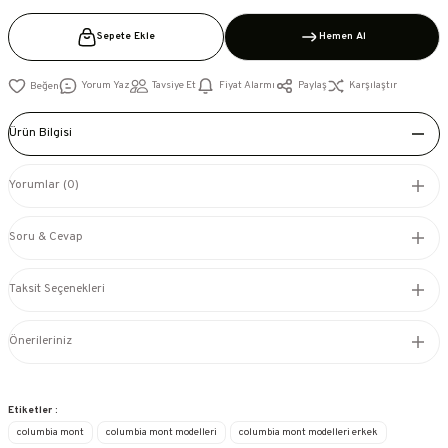
Sepete Ekle
Hemen Al
Yorum Yaz
Tavsiye Et
Fiyat Alarmı
Paylaş
Karşılaştır
Ürün Bilgisi
Yorumlar (0)
Soru & Cevap
Taksit Seçenekleri
Önerileriniz
Etiketler :
columbia mont
columbia mont modelleri
columbia mont modelleri erkek