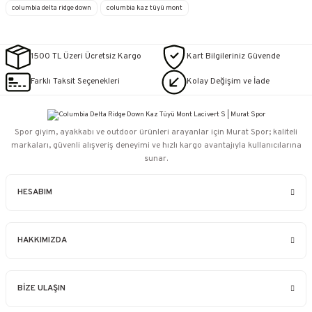
columbia delta ridge down
columbia kaz tüyü mont
1500 TL Üzeri Ücretsiz Kargo
Kart Bilgileriniz Güvende
Farklı Taksit Seçenekleri
Kolay Değişim ve İade
Spor giyim, ayakkabı ve outdoor ürünleri arayanlar için Murat Spor; kaliteli
markaları, güvenli alışveriş deneyimi ve hızlı kargo avantajıyla kullanıcılarına
sunar.
HESABIM
HAKKIMIZDA
BİZE ULAŞIN