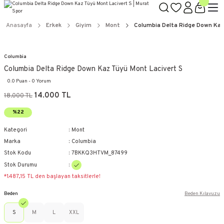
Anasayfa
Erkek
Giyim
Mont
Columbia Delta Ridge Down Kaz
Columbia
Columbia Delta Ridge Down Kaz Tüyü Mont Lacivert S
0.0 Puan - 0 Yorum
14.000 TL
18.000 TL
%22
Kategori
Mont
Marka
Columbia
Stok Kodu
7BKKQ3HTVM_87499
Stok Durumu
*1.487,15 TL den başlayan taksitlerle!
Beden
Beden Kılavuzu
S
M
L
XXL