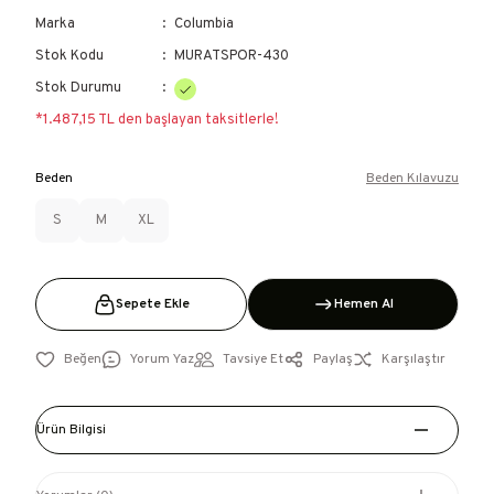
Marka
Columbia
Stok Kodu
MURATSPOR-430
Stok Durumu
*1.487,15 TL den başlayan taksitlerle!
Beden
Beden Kılavuzu
S
M
XL
Sepete Ekle
Hemen Al
Yorum Yaz
Tavsiye Et
Paylaş
Karşılaştır
Ürün Bilgisi