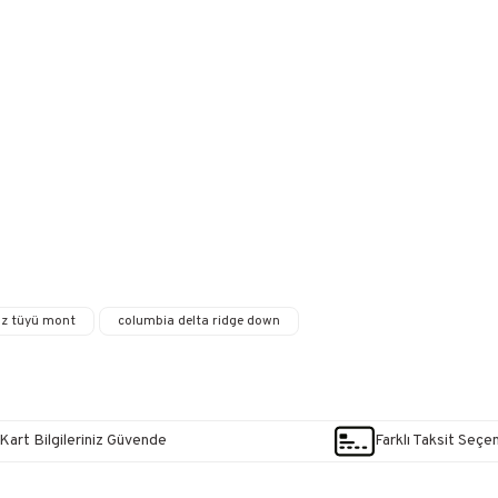
az tüyü mont
columbia delta ridge down
Kart Bilgileriniz Güvende
Farklı Taksit Seçe