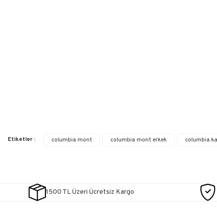
Etiketler :
columbia mont
columbia mont erkek
columbia k
1500 TL Üzeri Ücretsiz Kargo