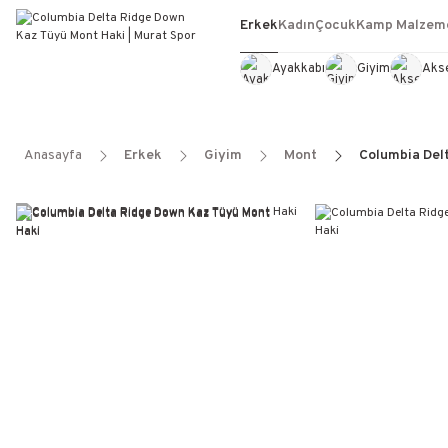
Erkek
Kadın
Çocuk
Kamp Malzeme
Ayakkabı
Giyim
Aks
Anasayfa
Erkek
Giyim
Mont
Columbia Del