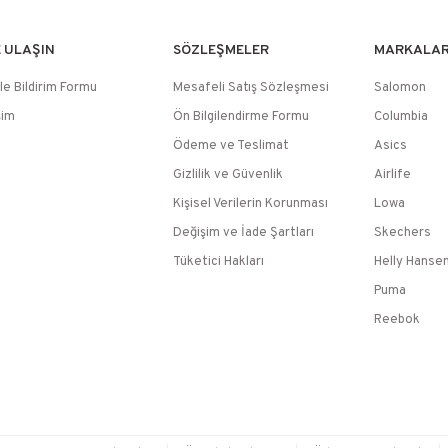
E ULAŞIN
SÖZLEŞMELER
MARKALA
le Bildirim Formu
Mesafeli Satış Sözleşmesi
Salomon
şim
Ön Bilgilendirme Formu
Columbia
Ödeme ve Teslimat
Asics
Gizlilik ve Güvenlik
Airlife
Kişisel Verilerin Korunması
Lowa
Değişim ve İade Şartları
Skechers
Tüketici Hakları
Helly Hanse
Puma
Reebok