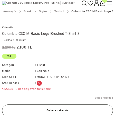
Anasayfa
Erkek
Giyim
T-shirt
Columbia CSC M Basic Logo Br
Columbia
Columbia CSC M Basic Logo Brushed T-Shirt S
0.0 Puan - 0 Yorum
2.100 TL
2.200 TL
%5
Kategori
T-shirt
Marka
Columbia
Stok Kodu
MURATSPOR-174_54104
Stok Durumu
*223,06 TL den başlayan taksitlerle!
Beden Kılavuzu
Gelince Haber Ver