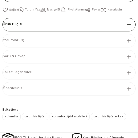
Yorum Yaz
Tavsiye Et
Fiyat Alarmı
Paylaş
Karşılaştır
Ürün Bilgisi
Yorumlar (0)
Soru & Cevap
Taksit Seçenekleri
Önerileriniz
Etiketler :
columbia
columbia tişört
columbia tişört modelleri
columbia tişört erkek