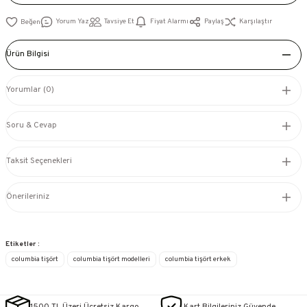
Yorum Yaz
Tavsiye Et
Fiyat Alarmı
Paylaş
Karşılaştır
Ürün Bilgisi
Yorumlar (0)
Soru & Cevap
Taksit Seçenekleri
Önerileriniz
Etiketler :
columbia tişört
columbia tişört modelleri
columbia tişört erkek