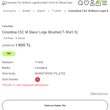
Anasayfa
Erkek
Giyim
T-shirt
Columbia CSC M Basic Logo Br
Columbia
Columbia CSC M Basic Logo Brushed T-Shirt XL
0.0 Puan - 0 Yorum
1.900 TL
2.000 TL
%5
Kategori
T-shirt
Marka
Columbia
Stok Kodu
MURATSPOR-172_6732
Stok Durumu
*201,82 TL den başlayan taksitlerle!
Beden Kılavuzu
Gelince Haber Ver