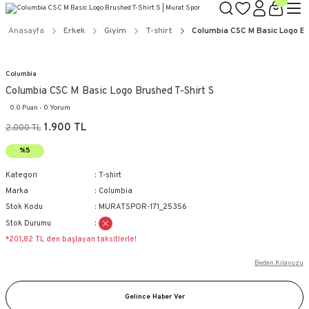
Anasayfa
Erkek
Giyim
T-shirt
Columbia CSC M Basic Logo Br
Columbia
Columbia CSC M Basic Logo Brushed T-Shirt S
0.0 Puan - 0 Yorum
1.900 TL
2.000 TL
%5
Kategori
T-shirt
Marka
Columbia
Stok Kodu
MURATSPOR-171_25356
Stok Durumu
*201,82 TL den başlayan taksitlerle!
Beden Kılavuzu
Gelince Haber Ver