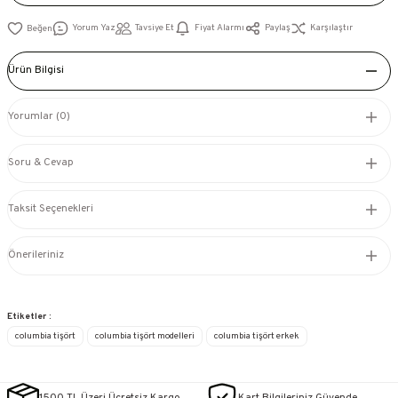
Yorum Yaz
Tavsiye Et
Fiyat Alarmı
Paylaş
Karşılaştır
Ürün Bilgisi
Yorumlar (0)
Soru & Cevap
Taksit Seçenekleri
Önerileriniz
Etiketler :
columbia tişört
columbia tişört modelleri
columbia tişört erkek