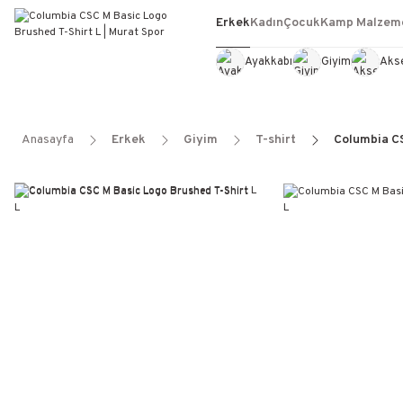
Erkek
Kadın
Çocuk
Kamp Malzeme
Ayakkabı
Giyim
Aks
Anasayfa
Erkek
Giyim
T-shirt
Columbia CS