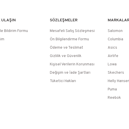
E ULAŞIN
SÖZLEŞMELER
MARKALA
le Bildirim Formu
Mesafeli Satış Sözleşmesi
Salomon
şim
Ön Bilgilendirme Formu
Columbia
Ödeme ve Teslimat
Asics
Gizlilik ve Güvenlik
Airlife
Kişisel Verilerin Korunması
Lowa
Değişim ve İade Şartları
Skechers
Tüketici Hakları
Helly Hanse
Puma
Reebok