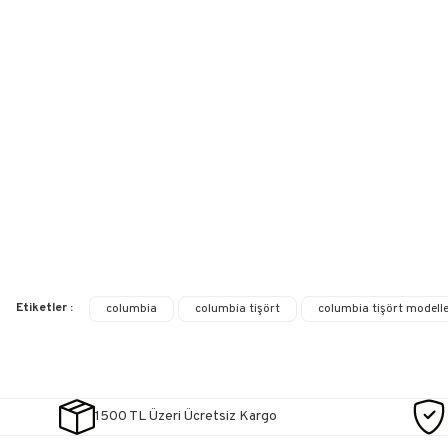
Etiketler :
columbia
columbia tişört
columbia tişört modelle
1500 TL Üzeri Ücretsiz Kargo