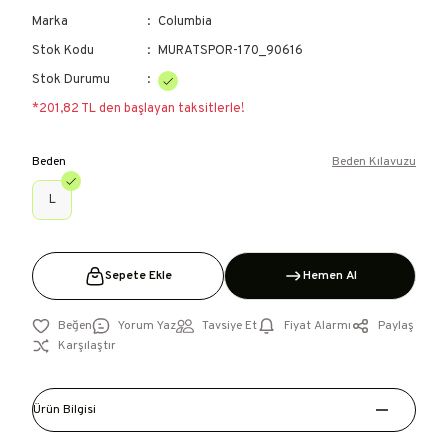
Marka
Columbia
Stok Kodu
MURATSPOR-170_90616
Stok Durumu
*201,82 TL den başlayan taksitlerle!
Beden
Beden Kılavuzu
L
Sepete Ekle
Hemen Al
Yorum Yaz
Tavsiye Et
Fiyat Alarmı
Paylaş
Karşılaştır
Ürün Bilgisi