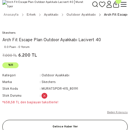
Anasayfa
Erkek
Ayakkabı
Outdoor Ayakkabı
Arch Fit Escape
Skechers
Arch Fit Escape Plan Outdoor Ayakkabı Lacivert 40
0.0 Puan - 0 Yorum
6.200 TL
7.000 TL
%11
Kategori
Outdoor Ayakkabı
Marka
Skechers
Stok Kodu
MURATSPOR-415_80191
Stok Durumu
*658,58 TL den başlayan taksitlerle!
Beden Kılavuzu
Gelince Haber Ver