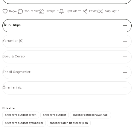
Yorum Yaz
Tavsiye Et
Fiyat Alarmı
Paylaş
Karşılaştır
Ürün Bilgisi
Yorumlar (0)
Soru & Cevap
Taksit Seçenekleri
Önerileriniz
Etiketler :
skechers outdoor erkek
skechers outdoor
skechers outdoor ayakkabı
skechers outdoor ayakkabısı
skechers arch fit escape plan