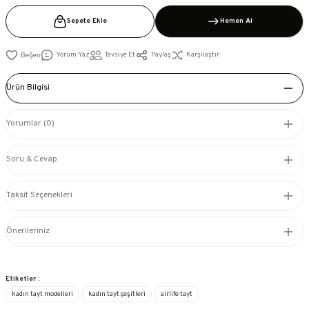
Sepete Ekle
Hemen Al
Yorum Yaz
Tavsiye Et
Paylaş
Karşılaştır
Ürün Bilgisi
Yorumlar (0)
Soru & Cevap
Taksit Seçenekleri
Önerileriniz
Etiketler :
kadın tayt modelleri
kadın tayt çeşitleri
airlife tayt