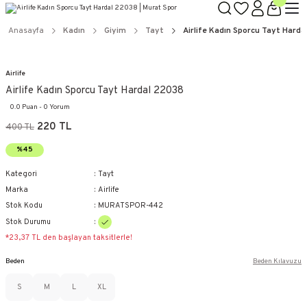
Anasayfa
Kadın
Giyim
Tayt
Airlife Kadın Sporcu Tayt Hard
Airlife
Airlife Kadın Sporcu Tayt Hardal 22038
0.0 Puan - 0 Yorum
220 TL
400 TL
%45
Kategori
Tayt
Marka
Airlife
Stok Kodu
MURATSPOR-442
Stok Durumu
*23,37 TL den başlayan taksitlerle!
Beden
Beden Kılavuzu
S
M
L
XL