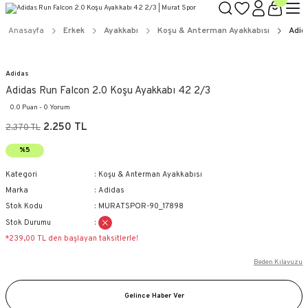
Anasayfa
Erkek
Ayakkabı
Koşu & Anterman Ayakkabısı
Adid
Adidas
Adidas Run Falcon 2.0 Koşu Ayakkabı 42 2/3
0.0 Puan - 0 Yorum
2.250 TL
2.370 TL
%5
Kategori
Koşu & Anterman Ayakkabısı
Marka
Adidas
Stok Kodu
MURATSPOR-90_17898
Stok Durumu
*239,00 TL den başlayan taksitlerle!
Beden Kılavuzu
Gelince Haber Ver