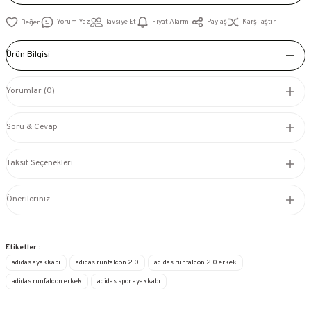
Yorum Yaz
Tavsiye Et
Fiyat Alarmı
Paylaş
Karşılaştır
Ürün Bilgisi
Yorumlar (0)
Soru & Cevap
Taksit Seçenekleri
Önerileriniz
Etiketler :
adidas ayakkabı
adidas runfalcon 2.0
adidas runfalcon 2.0 erkek
adidas runfalcon erkek
adidas spor ayakkabı