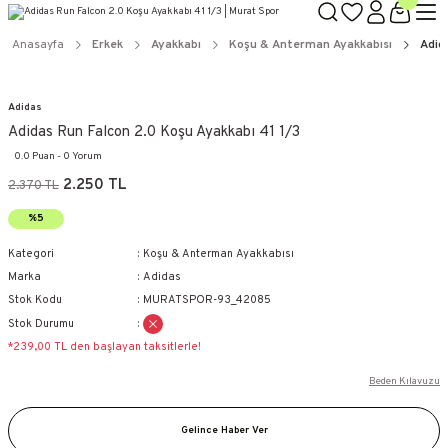
Anasayfa
Erkek
Ayakkabı
Koşu & Anterman Ayakkabısı
Adid
Adidas
Adidas Run Falcon 2.0 Koşu Ayakkabı 41 1/3
0.0 Puan - 0 Yorum
2.250 TL
2.370 TL
%5
Kategori
Koşu & Anterman Ayakkabısı
Marka
Adidas
Stok Kodu
MURATSPOR-93_42085
Stok Durumu
*239,00 TL den başlayan taksitlerle!
Beden Kılavuzu
Gelince Haber Ver