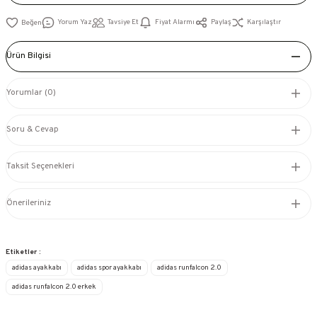
Yorum Yaz
Tavsiye Et
Fiyat Alarmı
Paylaş
Karşılaştır
Ürün Bilgisi
Yorumlar (0)
Soru & Cevap
Taksit Seçenekleri
Önerileriniz
Etiketler :
adidas ayakkabı
adidas spor ayakkabı
adidas runfalcon 2.0
adidas runfalcon 2.0 erkek