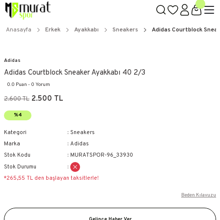
Anasayfa
Erkek
Ayakkabı
Sneakers
Adidas Courtblock Snea
Adidas
Adidas Courtblock Sneaker Ayakkabı 40 2/3
0.0 Puan - 0 Yorum
2.500 TL
2.600 TL
%4
Kategori
Sneakers
Marka
Adidas
Stok Kodu
MURATSPOR-96_33930
Stok Durumu
*265,55 TL den başlayan taksitlerle!
Beden Kılavuzu
Gelince Haber Ver