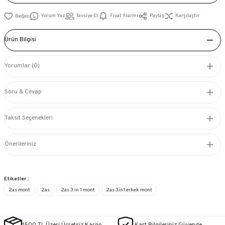
Yorum Yaz
Tavsiye Et
Fiyat Alarmı
Paylaş
Karşılaştır
Ürün Bilgisi
Yorumlar (0)
Soru & Cevap
Taksit Seçenekleri
Önerileriniz
Etiketler :
2as mont
2as
2as 3 in 1 mont
2as 3in1 erkek mont