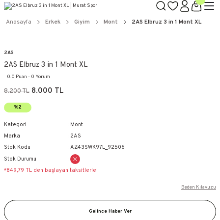
Anasayfa
Erkek
Giyim
Mont
2AS Elbruz 3 in 1 Mont XL
2AS
2AS Elbruz 3 in 1 Mont XL
0.0 Puan - 0 Yorum
8.000 TL
8.200 TL
%2
Kategori
Mont
Marka
2AS
Stok Kodu
AZ43SWK97L_92506
Stok Durumu
*849,79 TL den başlayan taksitlerle!
Beden Kılavuzu
Gelince Haber Ver